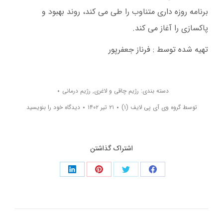
برنامه روزه داری متناوب را طی می کند، روند بهبود و
پاکسازی را آغاز می کند.
تهیه شده توسط : فرناز جعفرپور
دسته بندی:
رژیم چاقی و لاغری
,
رژیم درمانی
توسط
گروه وی آی پی لایف (۱)
۲۱ تیر ۱۴۰۲
دیدگاه خود را بنویسید
اشتراک گذاشتن
اشتراک
اشتراک
اشتراک
اشتراک
گذاری
گذاری
گذاری
گذاری
در
در
در
در
ناوبری
فیسبوک
توئیتر
پینستر
لینکدین